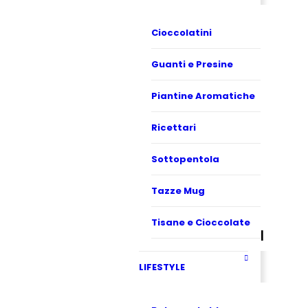
Cioccolatini
Guanti e Presine
Piantine Aromatiche
Ricettari
Sottopentola
Tazze Mug
Tisane e Cioccolate
LIFESTYLE