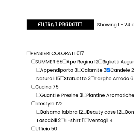
FILTRA I PRODOTTI
Showing 1 - 24 o
PENSIERI COLORATI
617
SUMMER
65
Ape Regina
12
Biglietti Augu
Appendiporta
3
Calamite
3
Candele
Naturali
15
Statuette
3
Targhe Arredo
6
Cucina
75
Guanti e Presine
3
Piantine Aromatich
Lifestyle
122
Balsamo labbra
12
Beauty case
12
Bo
Tascabili
2
T-shirt
11
Ventagli
4
Ufficio
50