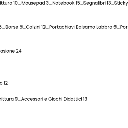
rittura
10
Mousepad
3
Notebook
15
Segnalibri
13
Stick
6
Borse
5
Calzini
12
Portachiavi Balsamo Labbra
6
Por
casione
24
co
12
rittura
9
Accessori e Giochi Didattici
13