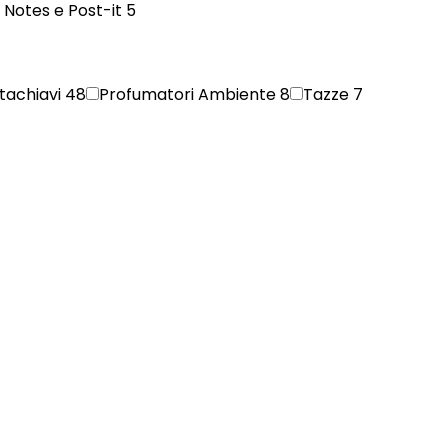
y Notes e Post-it
5
tachiavi
48
Profumatori Ambiente
8
Tazze
7