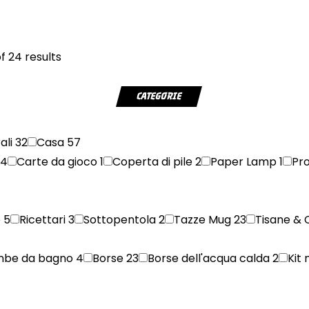
f 24 results
CATEGORIE
rali
32
Casa
57
24
Carte da gioco
1
Coperta di pile
2
Paper Lamp
1
Pr
e
5
Ricettari
3
Sottopentola
2
Tazze Mug
23
Tisane & 
mbe da bagno
4
Borse
23
Borse dell'acqua calda
2
Kit