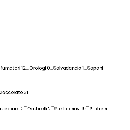
ofumatori
12
Orologi
0
Salvadanaio
1
Saponi
Cioccolate
31
 manicure
2
Ombrelli
2
Portachiavi
19
Profumi