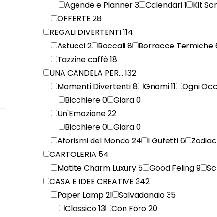
Agende e Planner
3
Calendari
1
Kit Sc
OFFERTE
28
REGALI DIVERTENTI
114
Astucci
2
Boccali
8
Borracce Termiche
Tazzine caffè
18
UNA CANDELA PER...
132
Momenti Divertenti
8
Gnomi
11
Ogni Oc
Bicchiere
0
Giara
0
Un'Emozione
22
Bicchiere
0
Giara
0
Aforismi del Mondo
24
I Gufetti
6
Zodia
CARTOLERIA
54
Matite Charm Luxury
5
Good Feling
9
Sc
CASA E IDEE CREATIVE
342
Paper Lamp
21
Salvadanaio
35
Classico
13
Con Foro
20