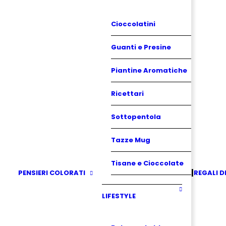
Cioccolatini
Guanti e Presine
Piantine Aromatiche
Ricettari
Sottopentola
Tazze Mug
Tisane e Cioccolate
PENSIERI COLORATI
REGALI D
LIFESTYLE