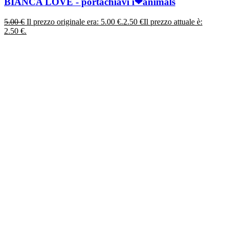
BIANCA LOVE - portachiavi i❤animals
5.00
€
Il prezzo originale era: 5.00 €.
2.50
€
Il prezzo attuale è:
2.50 €.