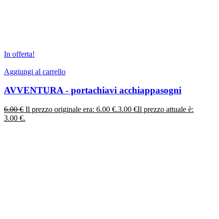
In offerta!
Aggiungi al carrello
AVVENTURA - portachiavi acchiappasogni
6.00
€
Il prezzo originale era: 6.00 €.
3.00
€
Il prezzo attuale è:
3.00 €.