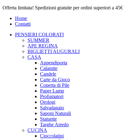
Offerta limitata! Spedizioni gratuite per ordini superiori a 45€
Home
Contatti
PENSIERI COLORATI
SUMMER
APE REGINA
BIGLIETTI AUGURALI
CASA
Appendiporta
Calamite
Candele
Carte da Gioco
Coperta di Pile
Paper Lamp
Profumatori
Orologi
Salvadanaio
Saponi Naturali
Statuette
Targhe Arredo
CUCINA
Cioccolatini