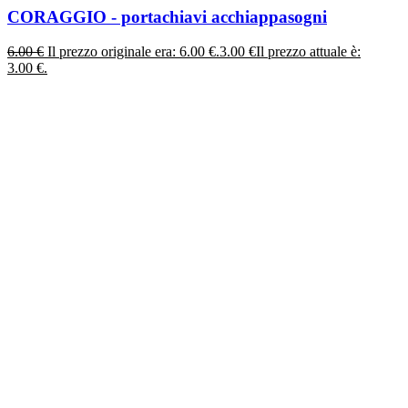
CORAGGIO - portachiavi acchiappasogni
6.00
€
Il prezzo originale era: 6.00 €.
3.00
€
Il prezzo attuale è:
3.00 €.