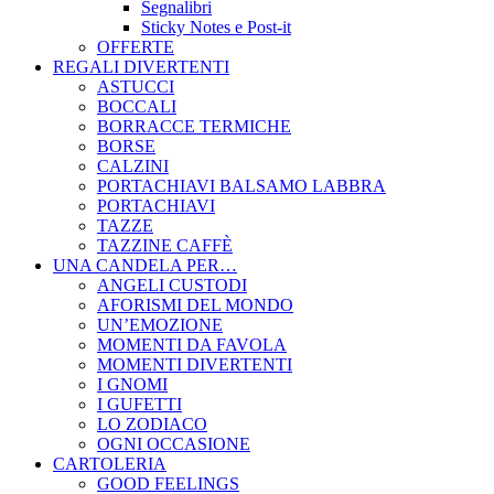
Segnalibri
Sticky Notes e Post-it
OFFERTE
REGALI DIVERTENTI
ASTUCCI
BOCCALI
BORRACCE TERMICHE
BORSE
CALZINI
PORTACHIAVI BALSAMO LABBRA
PORTACHIAVI
TAZZE
TAZZINE CAFFÈ
UNA CANDELA PER…
ANGELI CUSTODI
AFORISMI DEL MONDO
UN’EMOZIONE
MOMENTI DA FAVOLA
MOMENTI DIVERTENTI
I GNOMI
I GUFETTI
LO ZODIACO
OGNI OCCASIONE
CARTOLERIA
GOOD FEELINGS