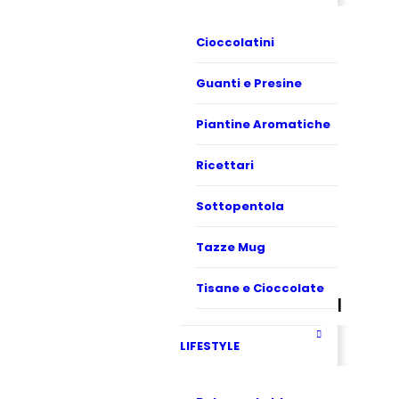
Cioccolatini
Guanti e Presine
Piantine Aromatiche
Ricettari
Sottopentola
Tazze Mug
Tisane e Cioccolate
LIFESTYLE