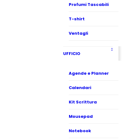
Profumi Tascabili
T-shirt
Ventagli
UFFICIO
Agende e Planner
Calendari
Kit Scrittura
Mousepad
Notebook