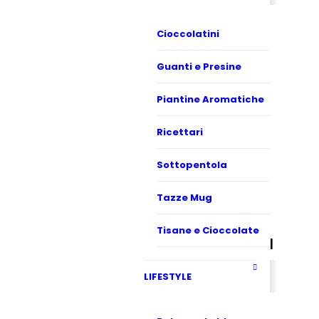
Cioccolatini
Guanti e Presine
Piantine Aromatiche
Ricettari
Sottopentola
Tazze Mug
Tisane e Cioccolate
LIFESTYLE