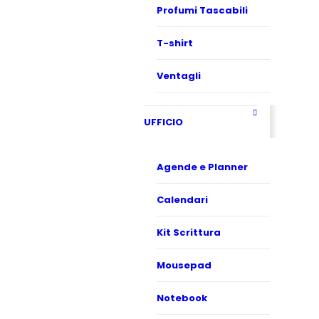
Profumi Tascabili
T-shirt
Ventagli
UFFICIO
Agende e Planner
Calendari
Kit Scrittura
Mousepad
Notebook