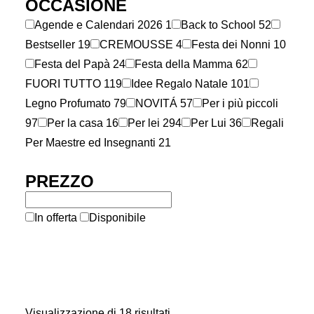
OCCASIONE
Agende e Calendari 2026
1
Back to School
52
Bestseller
19
CREMOUSSE
4
Festa dei Nonni
10
Festa del Papà
24
Festa della Mamma
62
FUORI TUTTO
119
Idee Regalo Natale
101
Legno Profumato
79
NOVITÁ
57
Per i più piccoli
97
Per la casa
16
Per lei
294
Per Lui
36
Regali
Per Maestre ed Insegnanti
21
PREZZO
In offerta
Disponibile
Visualizzazione di 18 risultati