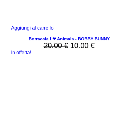
Aggiungi al carrello
Borraccia I ❤ Animals - BOBBY BUNNY
20.00
€
Il
10.00
€
Il
In offerta!
prezzo
prezzo
originale
attuale
era:
è:
20.00 €.
10.00 €.