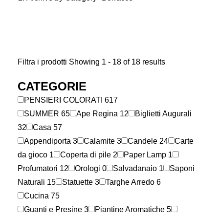
Filtra i prodotti
Showing 1 - 18 of 18 results
CATEGORIE
PENSIERI COLORATI
617
SUMMER
65
Ape Regina
12
Biglietti Augurali
32
Casa
57
Appendiporta
3
Calamite
3
Candele
24
Carte
da gioco
1
Coperta di pile
2
Paper Lamp
1
Profumatori
12
Orologi
0
Salvadanaio
1
Saponi
Naturali
15
Statuette
3
Targhe Arredo
6
Cucina
75
Guanti e Presine
3
Piantine Aromatiche
5