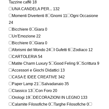
Tazzine caffè
18
UNA CANDELA PER...
132
Momenti Divertenti
8
Gnomi
11
Ogni Occasione
24
Bicchiere
0
Giara
0
Un'Emozione
22
Bicchiere
0
Giara
0
Aforismi del Mondo
24
I Gufetti
6
Zodiaco
12
CARTOLERIA
54
Matite Charm Luxury
5
Good Feling
9
Scrittura
9
Accessori e Giochi Didattici
13
CASA E IDEE CREATIVE
342
Paper Lamp
21
Salvadanaio
35
Classico
13
Con Foro
20
Orologi
19
DECORAZIONI IN LEGNO
133
Calamite Filosofiche
0
Targhe Filosofiche
0