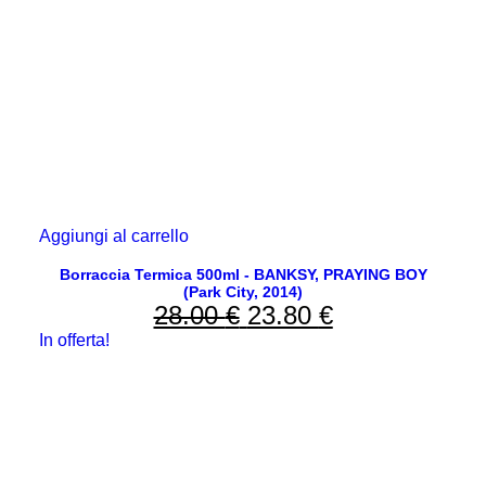
Aggiungi al carrello
Borraccia Termica 500ml - BANKSY, PRAYING BOY
(Park City, 2014)
28.00
€
Il
23.80
€
Il
In offerta!
prezzo
prezzo
originale
attuale
era:
è:
28.00 €.
23.80 €.