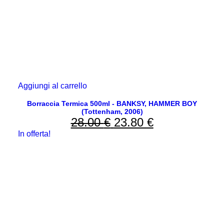
Aggiungi al carrello
Borraccia Termica 500ml - BANKSY, HAMMER BOY
(Tottenham, 2006)
28.00
€
Il
23.80
€
Il
In offerta!
prezzo
prezzo
originale
attuale
era:
è:
28.00 €.
23.80 €.