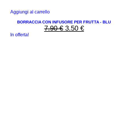
Aggiungi al carrello
BORRACCIA CON INFUSORE PER FRUTTA - BLU
7.90
€
Il
3.50
€
Il
In offerta!
prezzo
prezzo
originale
attuale
era:
è:
7.90 €.
3.50 €.