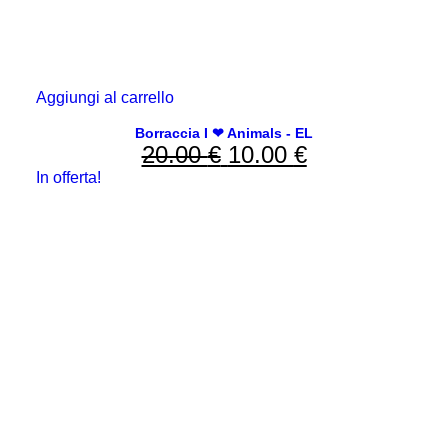
Aggiungi al carrello
Borraccia I ❤ Animals - EL
20.00
€
Il
10.00
€
Il
In offerta!
prezzo
prezzo
originale
attuale
era:
è:
20.00 €.
10.00 €.