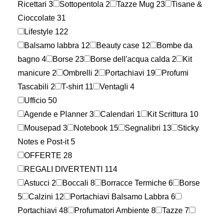
Ricettari
3
Sottopentola
2
Tazze Mug
23
Tisane &
Cioccolate
31
Lifestyle
122
Balsamo labbra
12
Beauty case
12
Bombe da
bagno
4
Borse
23
Borse dell'acqua calda
2
Kit
manicure
2
Ombrelli
2
Portachiavi
19
Profumi
Tascabili
2
T-shirt
11
Ventagli
4
Ufficio
50
Agende e Planner
3
Calendari
1
Kit Scrittura
10
Mousepad
3
Notebook
15
Segnalibri
13
Sticky
Notes e Post-it
5
OFFERTE
28
REGALI DIVERTENTI
114
Astucci
2
Boccali
8
Borracce Termiche
6
Borse
5
Calzini
12
Portachiavi Balsamo Labbra
6
Portachiavi
48
Profumatori Ambiente
8
Tazze
7