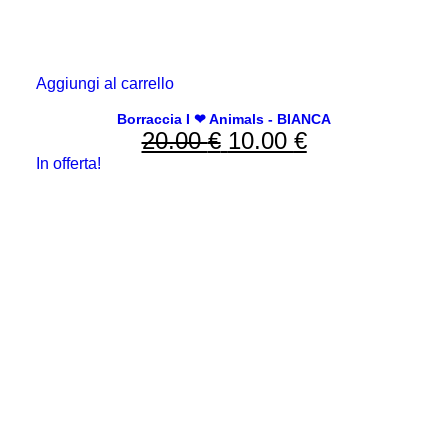
Aggiungi al carrello
Borraccia I ❤ Animals - BIANCA
20.00
€
Il
10.00
€
Il
In offerta!
prezzo
prezzo
originale
attuale
era:
è:
20.00 €.
10.00 €.