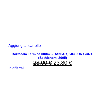
Aggiungi al carrello
Borraccia Termica 500ml - BANKSY, KIDS ON GUN'S
(Bethlehem, 2005)
28.00
€
Il
23.80
€
Il
In offerta!
prezzo
prezzo
originale
attuale
era:
è:
28.00 €.
23.80 €.