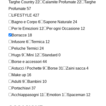
Targhe Country
22
Calamite Profumate
22
Targhe
Profumate
57
LIFESTYLE
427
Bagno e Corpo
6
Sapone Naturale
24
Per le Emozioni
12
Per ogni Occasione
12
Borracce
18
Infusore
6
Termica
12
Peluche Termici
24
Hugs
9
Mini
12
Standard
0
Borse e accessori
44
Astucci / Pochette
9
Borse
31
Zaini sacca
4
Make up
16
Adulti
9
Bambini
10
Portachiavi
37
Acchiappasogni
11
Emotion
1
Spaceman
12