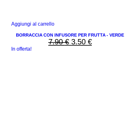
Aggiungi al carrello
BORRACCIA CON INFUSORE PER FRUTTA - VERDE
7.90
€
Il
3.50
€
Il
In offerta!
prezzo
prezzo
originale
attuale
era:
è:
7.90 €.
3.50 €.