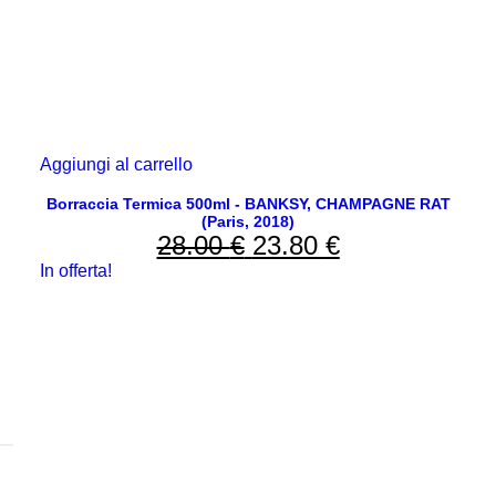
Aggiungi al carrello
Borraccia Termica 500ml - BANKSY, CHAMPAGNE RAT
(Paris, 2018)
28.00
€
Il
23.80
€
Il
In offerta!
prezzo
prezzo
originale
attuale
era:
è:
28.00 €.
23.80 €.