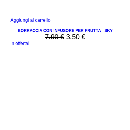
Aggiungi al carrello
BORRACCIA CON INFUSORE PER FRUTTA - SKY
7.90
€
Il
3.50
€
Il
In offerta!
prezzo
prezzo
originale
attuale
era:
è:
7.90 €.
3.50 €.