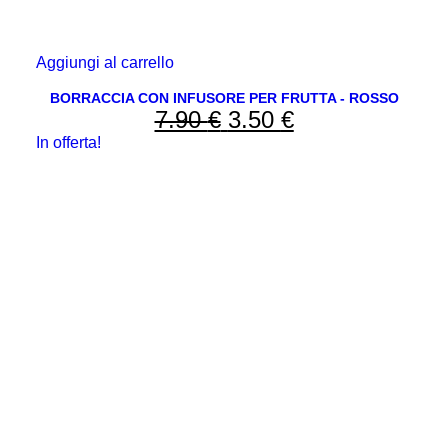
Aggiungi al carrello
BORRACCIA CON INFUSORE PER FRUTTA - ROSSO
7.90
€
Il
3.50
€
Il
In offerta!
prezzo
prezzo
originale
attuale
era:
è:
7.90 €.
3.50 €.