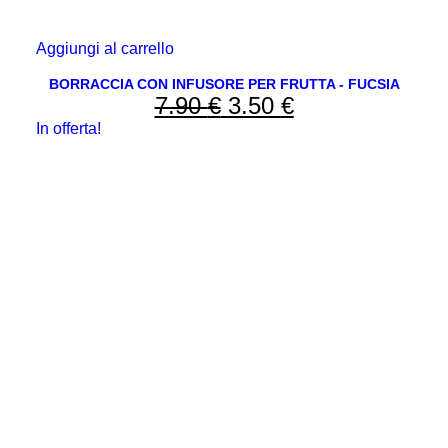
Aggiungi al carrello
BORRACCIA CON INFUSORE PER FRUTTA - FUCSIA
7.90
€
Il
3.50
€
Il
In offerta!
prezzo
prezzo
originale
attuale
era:
è:
7.90 €.
3.50 €.