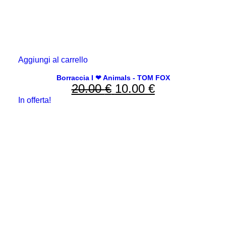
Aggiungi al carrello
Borraccia I ❤ Animals - TOM FOX
20.00
€
Il
10.00
€
Il
In offerta!
prezzo
prezzo
originale
attuale
era:
è:
20.00 €.
10.00 €.