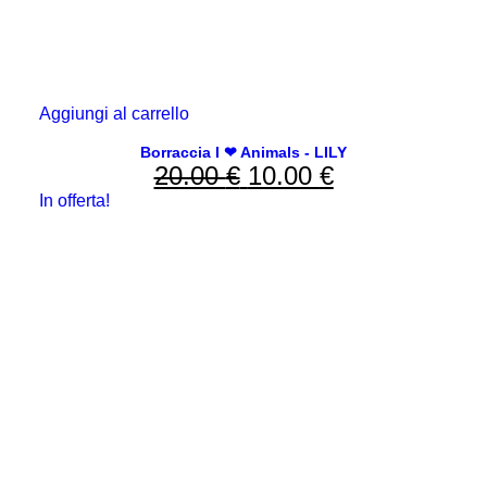
Aggiungi al carrello
Borraccia I ❤ Animals - LILY
20.00
€
Il
10.00
€
Il
In offerta!
prezzo
prezzo
originale
attuale
era:
è:
20.00 €.
10.00 €.