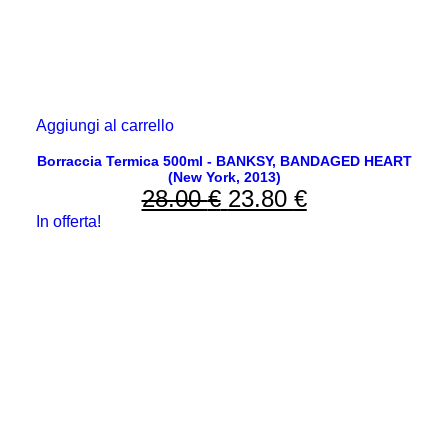
Aggiungi al carrello
Borraccia Termica 500ml - BANKSY, BANDAGED HEART
(New York, 2013)
28.00
€
Il
23.80
€
Il
In offerta!
prezzo
prezzo
originale
attuale
era:
è:
28.00 €.
23.80 €.