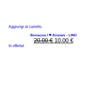
Aggiungi al carrello
Borraccia I ❤ Animals - LINO
20.00
€
Il
10.00
€
Il
In offerta!
prezzo
prezzo
originale
attuale
era:
è:
20.00 €.
10.00 €.