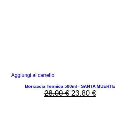
Aggiungi al carrello
Borraccia Termica 500ml - SANTA MUERTE
28.00
€
Il
23.80
€
Il
prezzo
prezzo
originale
attuale
era:
è:
28.00 €.
23.80 €.