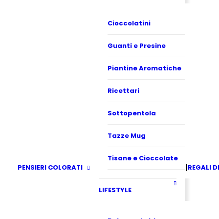
Cioccolatini
Guanti e Presine
Piantine Aromatiche
Ricettari
Sottopentola
Tazze Mug
Tisane e Cioccolate
PENSIERI COLORATI
REGALI D
LIFESTYLE