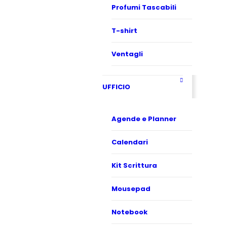
Profumi Tascabili
T-shirt
Ventagli
UFFICIO
Agende e Planner
Calendari
Kit Scrittura
Mousepad
Notebook