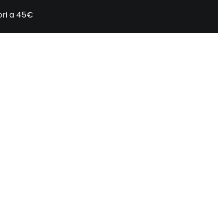
iori a 45€