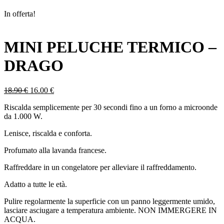
In offerta!
MINI PELUCHE TERMICO –
DRAGO
Il
Il
18.90
€
16.00
€
prezzo
prezzo
Riscalda semplicemente per 30 secondi fino a un forno a microonde
originale
attuale
da 1.000 W.
era:
è:
18.90 €.
16.00 €.
Lenisce, riscalda e conforta.
Profumato alla lavanda francese.
Raffreddare in un congelatore per alleviare il raffreddamento.
Adatto a tutte le età.
Pulire regolarmente la superficie con un panno leggermente umido,
lasciare asciugare a temperatura ambiente. NON IMMERGERE IN
ACQUA.