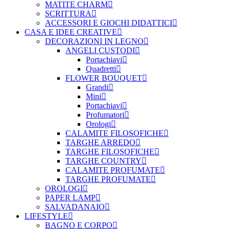
MATITE CHARM
SCRITTURA
ACCESSORI E GIOCHI DIDATTICI
CASA E IDEE CREATIVE
DECORAZIONI IN LEGNO
ANGELI CUSTODI
Portachiavi
Quadretti
FLOWER BOUQUET
Grandi
Mini
Portachiavi
Profumatori
Orologi
CALAMITE FILOSOFICHE
TARGHE ARREDO
TARGHE FILOSOFICHE
TARGHE COUNTRY
CALAMITE PROFUMATE
TARGHE PROFUMATE
OROLOGI
PAPER LAMP
SALVADANAIO
LIFESTYLE
BAGNO E CORPO