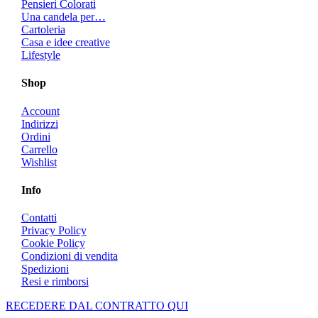
Pensieri Colorati
Una candela per…
Cartoleria
Casa e idee creative
Lifestyle
Shop
Account
Indirizzi
Ordini
Carrello
Wishlist
Info
Contatti
Privacy Policy
Cookie Policy
Condizioni di vendita
Spedizioni
Resi e rimborsi
RECEDERE DAL CONTRATTO QUI