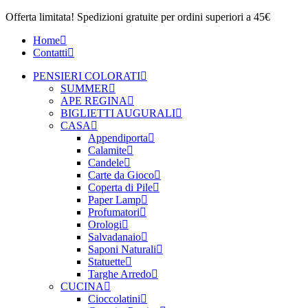
Offerta limitata! Spedizioni gratuite per ordini superiori a 45€
Home
Contatti
PENSIERI COLORATI
SUMMER
APE REGINA
BIGLIETTI AUGURALI
CASA
Appendiporta
Calamite
Candele
Carte da Gioco
Coperta di Pile
Paper Lamp
Profumatori
Orologi
Salvadanaio
Saponi Naturali
Statuette
Targhe Arredo
CUCINA
Cioccolatini