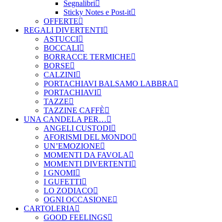
Segnalibri
Sticky Notes e Post-it
OFFERTE
REGALI DIVERTENTI
ASTUCCI
BOCCALI
BORRACCE TERMICHE
BORSE
CALZINI
PORTACHIAVI BALSAMO LABBRA
PORTACHIAVI
TAZZE
TAZZINE CAFFÈ
UNA CANDELA PER…
ANGELI CUSTODI
AFORISMI DEL MONDO
UN’EMOZIONE
MOMENTI DA FAVOLA
MOMENTI DIVERTENTI
I GNOMI
I GUFETTI
LO ZODIACO
OGNI OCCASIONE
CARTOLERIA
GOOD FEELINGS