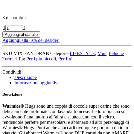
3 disponibili
MINI
PELUCHE
Aggiungi al carrello
TERMICO
Aggiungi alla lista dei desideri
-
DRAGO
SKU
MIX-FAN-DRAB
Categorie
LIFESTYLE
,
Mini
,
Peluche
quantità
Termici
Tag
Per i più piccoli
,
Per Lui
Condividi
Descrizione
Informazioni aggiuntive
Descrizione
Warmies®
Hugs sono una coppia di coccole super carine che sono
delicatamente profumate con lavanda francese. Le loro braccia si
avvolgono l’una intorno all’altra e si attaccano con il velcro,
rendendole perfette per mescolarsi e abbinarsi ad altri personaggi di
Warmies® Hugs. Puoi anche attaccarli ovunque e portarli con te in
viaggio. Gli abbracci Warmies® sono DUE carini da non AMARE.