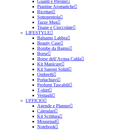
Guanti e Presine
Piantine Aromatiche
Ricettari
Sottopentola
Tazze Mug
Tisane e Cioccolate
LIFESTYLE
Balsamo Labbra
Beauty Case
Bombe da Bagno
Borse
Borse dell’Acqua Calda
Kit Manicure
Kit Saponi Solidi
Ombrelli
Portachiavi
Profumi Tascabili
T-shirt
Ventagli
UFFICIO
Agende e Planner
Calendari
Kit Scrittura
Mousepad
Notebook