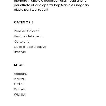
giornate in ufficio e accessori alla moda anche
per attività all’aria aperta. Pop Mania è il negozio
giusto per i tuoi regali!
CATEGORIE
Pensieri Colorati
Una candela per…
Cartoleria
Casa e idee creative
Lifestyle
SHOP
Account
Indirizzi
Ordini
Carrello
Wishlist