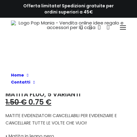
Offerta limitata! Spedizioni gratuite per
ordini superiori a 45€
HOME
MATITA FLUO, 5 VARIANTI
IN OFFERTA!
Home
Contatti
MATITA FLUO, 5 VARIANTI
1.50
€
Il
0.75
€
Il
prezzo
prezzo
MATITE EVIDENZIATORI CANCELLABILI PER EVIDENZIARE E
originale
attuale
CANCELLARE TUTTE LE VOLTE CHE VUOI!
era:
è:
1.50 €.
0.75 €.
• Matita in legno nero