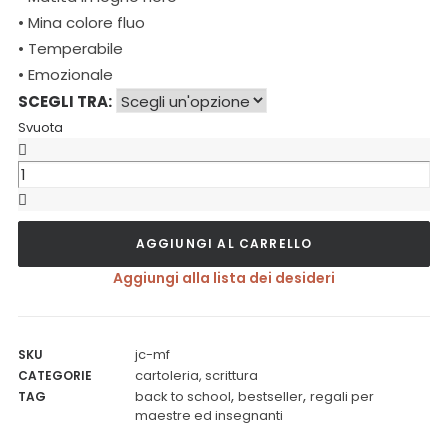
• Mina colore fluo
• Temperabile
• Emozionale
SCEGLI TRA:
Svuota
Matita
Fluo,
5
AGGIUNGI AL CARRELLO
varianti
quantità
Aggiungi alla lista dei desideri
jc-mf
SKU
cartoleria
,
scrittura
CATEGORIE
,
,
back to school
bestseller
regali per
TAG
maestre ed insegnanti