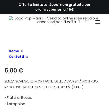
Offerta limitata! Spedizioni gratuite per
ordini superiori a 45€
HOME
UNA CANDELA PER… AFORISMA FELICITÀ (TIBET)
IN OFFERTA!
UNA CANDELA PER… AFORISMA FELICITÀ
Home
(TIBET)
Contatti
9.50
€
Il
Il
6.00
€
prezzo
prezzo
SENZA SCALARE LE MONTAGNE DELLE AVVERSITÀ NON PUOI
originale
attuale
RAGGIUNGERE LE DISCESE DELLA FELICITÀ. (TIBET)
era:
è:
9.50 €.
6.00 €.
• Frutti di Bosco
• 1 stoppino