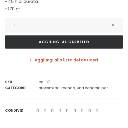
• 45 h di durata
• 170 gr
Una
candela
per...
AGGIUNGI AL CARRELLO
AFORISMA
FELICITÀ
(tibet)
Aggiungi alla lista dei desideri
quantità
cp-117
SKU
aforismi del mondo
,
una candela per...
CATEGORIE
CONDIVIDI