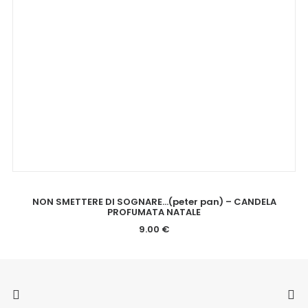
AGGIUNGI AL CARRELLO
NON SMETTERE DI SOGNARE…(peter pan) – CANDELA
PROFUMATA NATALE
9.00
€